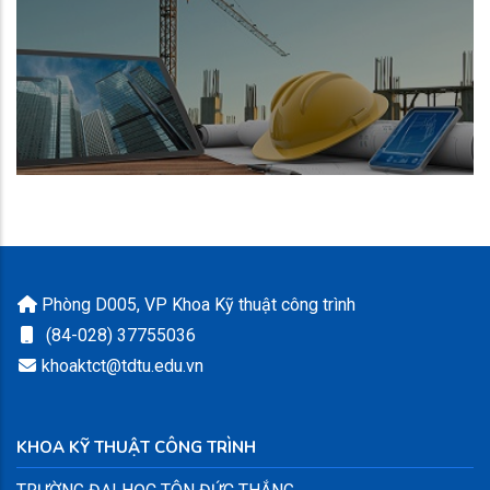
Phòng D005, VP Khoa Kỹ thuật công trình
(84-028) 37755036
khoaktct@tdtu.edu.vn
KHOA KỸ THUẬT CÔNG TRÌNH