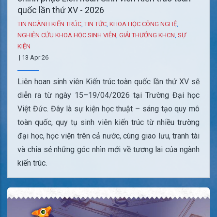
quốc lần thứ XV - 2026
TIN NGÀNH KIẾN TRÚC
,
TIN TỨC
,
KHOA HỌC CÔNG NGHỆ
,
NGHIÊN CỨU KHOA HỌC SINH VIÊN
,
GIẢI THƯỞNG KHCN
,
SỰ
KIỆN
|
13 Apr 26
Liên hoan sinh viên Kiến trúc toàn quốc lần thứ XV sẽ
diễn ra từ ngày 15–19/04/2026 tại Trường Đại học
Việt Đức. Đây là sự kiện học thuật – sáng tạo quy mô
toàn quốc, quy tụ sinh viên kiến trúc từ nhiều trường
đại học, học viện trên cả nước, cùng giao lưu, tranh tài
và chia sẻ những góc nhìn mới về tương lai của ngành
kiến trúc.