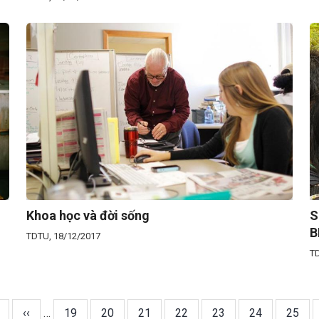
Khoa học và đời sống
S
B
TDTU, 18/12/2017
TD
Previous
‹‹
…
Trang
19
Trang
20
Trang
21
Trang
22
Trang
23
Trang
24
Trang
25