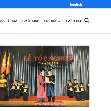
English
UỐC TẾ HÓA
TUYỂN SINH
HỌC BỔNG
THÀNH TÍCH