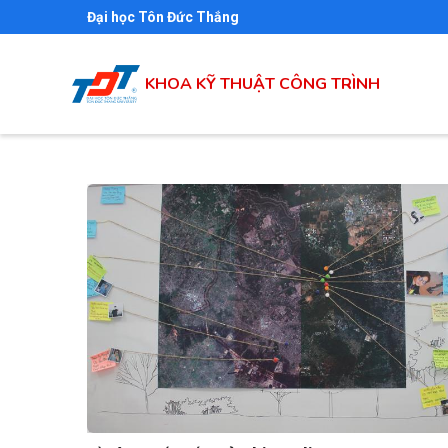
Skip
Đại học Tôn Đức Thắng
to
main
KHOA KỸ THUẬT CÔNG TRÌNH
content