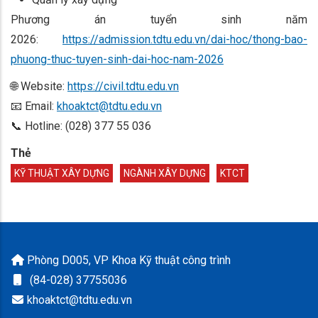
Phương án tuyển sinh năm
2026:
https://admission.tdtu.edu.vn/dai-hoc/thong-bao-
phuong-thuc-tuyen-sinh-dai-hoc-nam-2026
🌐 Website:
https://civil.tdtu.edu.vn
📧 Email:
khoaktct@tdtu.edu.vn
📞 Hotline: (028) 377 55 036
Thẻ
KỸ THUẬT XÂY DỰNG
NGÀNH XÂY DỰNG
KTCT
Phòng D005, VP Khoa Kỹ thuật công trình
(84-028) 37755036
khoaktct@tdtu.edu.vn