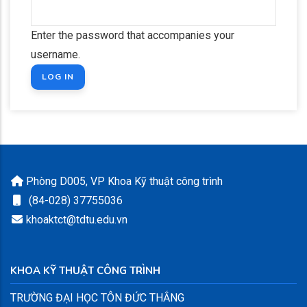
Enter the password that accompanies your
username.
Phòng D005, VP Khoa Kỹ thuật công trình
(84-028) 37755036
khoaktct@tdtu.edu.vn
KHOA KỸ THUẬT CÔNG TRÌNH
TRƯỜNG ĐẠI HỌC TÔN ĐỨC THẮNG