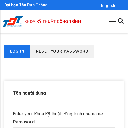
Skip
Đại học Tôn Đức Thắng
English
to
main
KHOA KỸ THUẬT CÔNG TRÌNH
content
(ACTIVE
LOG IN
RESET YOUR PASSWORD
Primary
TAB)
tabs
Tên người dùng
Enter your Khoa Kỹ thuật công trình username.
Password