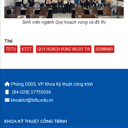
Sinh viên ngành Quy hoạch vùng và đô thị
Thẻ
TDTU
KTCT
QUY HOACH VUNG VA DO THI
SEMINAR
Phòng D005, VP Khoa Kỹ thuật công trình
(84-028) 37755036
khoaktct@tdtu.edu.vn
KHOA KỸ THUẬT CÔNG TRÌNH