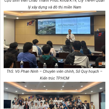
Cựu sinh viên Châu Thanh Phúc Khoá K19, Cty TNHH Quản
lý xây dựng và đô thị miền Nam
ThS. Võ Phan Ninh – Chuyên viên chính, Sở Quy hoạch –
Kiến trúc TP.HCM