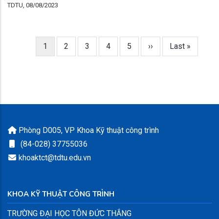
TDTU, 08/08/2023
Current
1
Trang
2
Trang
3
Trang
4
Trang
5
Next
››
Last
Last »
Pagination
page
page
page
Phòng D005, VP Khoa Kỹ thuật công trình
(84-028) 37755036
khoaktct@tdtu.edu.vn
KHOA KỸ THUẬT CÔNG TRÌNH
TRƯỜNG ĐẠI HỌC TÔN ĐỨC THẮNG