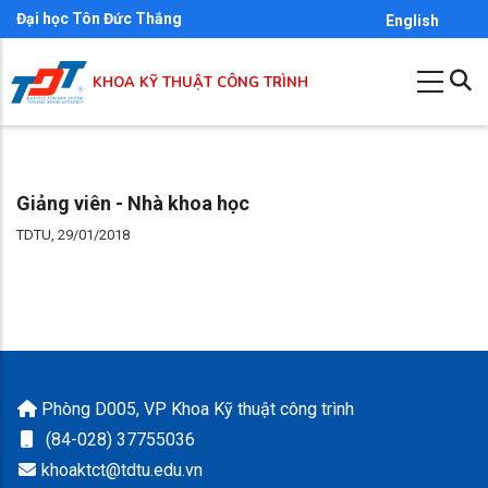
Skip
Đại học Tôn Đức Thắng
English
to
main
KHOA KỸ THUẬT CÔNG TRÌNH
content
Giảng viên - Nhà khoa học
TDTU, 29/01/2018
Phòng D005, VP Khoa Kỹ thuật công trình
(84-028) 37755036
khoaktct@tdtu.edu.vn