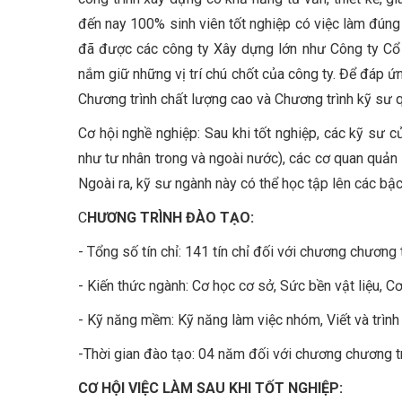
đến nay 100% sinh viên tốt nghiệp có việc làm đún
đã được các công ty Xây dựng lớn như Công ty Cổ 
nắm giữ những vị trí chú chốt của công ty. Để đáp 
Chương trình chất lượng cao và Chương trình kỹ sư 
Cơ hội nghề nghiệp: Sau khi tốt nghiệp, các kỹ sư c
như tư nhân trong và ngoài nước), các cơ quan quản
Ngoài ra, kỹ sư ngành này có thể học tập lên các bậc
C
HƯƠNG TRÌNH ĐÀO TẠO:
- Tổng số tín chỉ: 141 tín chỉ đối với chương chương 
- Kiến thức ngành: Cơ học cơ sở, Sức bền vật liệu, C
- Kỹ năng mềm: Kỹ năng làm việc nhóm, Viết và trìn
-Thời gian đào tạo: 04 năm đối với chương chương tr
CƠ HỘI VIỆC LÀM SAU KHI TỐT NGHIỆP: