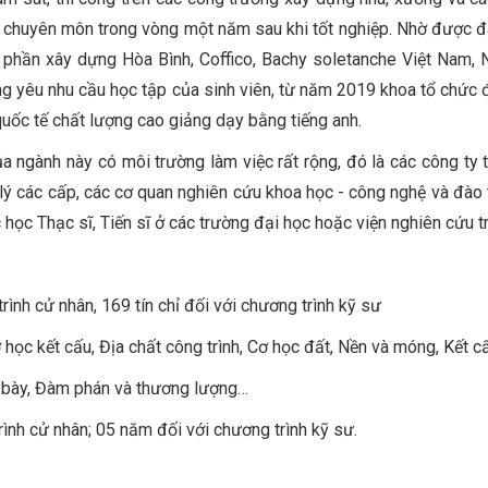
g chuyên môn trong vòng một năm sau khi tốt nghiệp. Nhờ được đà
phần xây dựng Hòa Bình, Coffico, Bachy soletanche Việt Nam,
ứng yêu nhu cầu học tập của sinh viên, từ năm 2019 khoa tổ chức 
quốc tế chất lượng cao giảng dạy bằng tiếng anh.
ủa ngành này có môi trường làm việc rất rộng, đó là các công ty 
 lý các cấp, các cơ quan nghiên cứu khoa học - công nghệ và đào 
 học Thạc sĩ, Tiến sĩ ở các trường đại học hoặc viện nghiên cứu t
trình cử nhân, 169 tín chỉ đối với chương trình kỹ sư
ơ học kết cấu, Địa chất công trình, Cơ học đất, Nền và móng, Kết c
h bày, Đàm phán và thương lượng…
ình cử nhân; 05 năm đối với chương trình kỹ sư.