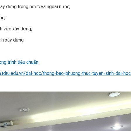
h xây dựng trong nước và ngoài nước;
ớc;
nh vực xây dựng;
ình xây dựng.
ng trình tiêu chuẩn
n.tdtu.edu.vn/dai-hoc/thong-bao-phuong-thuc-tuyen-sinh-dai-h