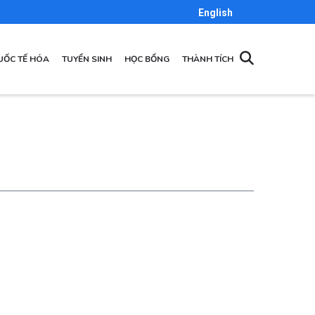
English
UỐC TẾ HÓA
TUYỂN SINH
HỌC BỔNG
THÀNH TÍCH