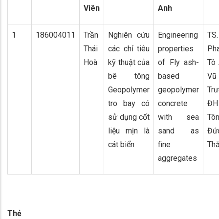
Viên
Anh
1
186004011
Trần
Nghiên cứu
Engineering
TS.
Thái
các chỉ tiêu
properties
Ph
Hoà
kỹ thuật của
of Fly ash-
Tô
bê tông
based
Vũ
Geopolymer
geopolymer
Tr
tro bay có
concrete
ĐH
sử dụng cốt
with sea
Tô
liệu mịn là
sand as
Đứ
cát biển
fine
Th
aggregates
Thẻ