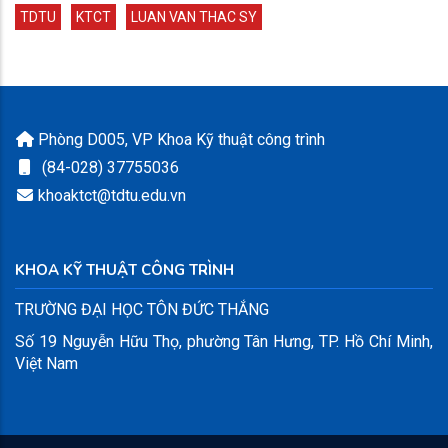
TDTU
KTCT
LUAN VAN THAC SY
Phòng D005, VP Khoa Kỹ thuật công trình
(84-028) 37755036
khoaktct@tdtu.edu.vn
KHOA KỸ THUẬT CÔNG TRÌNH
TRƯỜNG ĐẠI HỌC TÔN ĐỨC THẮNG
Số 19 Nguyễn Hữu Thọ, phường Tân Hưng, TP. Hồ Chí Minh,
Việt Nam