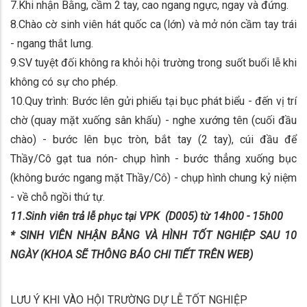
7.Khi nhận Bằng, cầm 2 tay, cao ngang ngực, ngay và đứng.
8.Chào cờ sinh viên hát quốc ca (lớn) và mở nón cầm tay trái
- ngang thắt lưng.
9.SV tuyệt đối không ra khỏi hội trường trong suốt buổi lễ khi
không có sự cho phép.
10.Quy trình: Bước lên gửi phiếu tại bục phát biểu - đến vị trí
chờ (quay mặt xuống sân khấu) - nghe xướng tên (cuối đầu
chào) - bước lên bục tròn, bắt tay (2 tay), cúi đầu để
Thầy/Cô gạt tua nón- chụp hình - bước thẳng xuống bục
(không bước ngang mặt Thầy/Cô) - chụp hình chung kỷ niệm
- về chỗ ngồi thứ tự.
11.Sinh viên trả lễ phục tại VPK (D005) từ 14h00 - 15h00
* SINH VIÊN NHẬN BẰNG VÀ HÌNH TỐT NGHIỆP SAU 10
NGÀY (KHOA SẼ THÔNG BÁO CHI TIẾT TRÊN WEB)
LƯU Ý KHI VÀO HỘI TRƯỜNG DỰ LỄ TỐT NGHIỆP