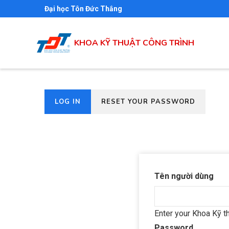
Skip
Đại học Tôn Đức Thắng
to
main
KHOA KỸ THUẬT CÔNG TRÌNH
content
(ACTIVE
LOG IN
RESET YOUR PASSWORD
Primary
TAB)
tabs
Tên người dùng
Enter your Khoa Kỹ t
Password