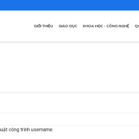
MAIN
GIỚI THIỆU
GIÁO DỤC
KHOA HỌC - CÔNG NGHỆ
Q
NAVIGATION
VI
huật công trình username.