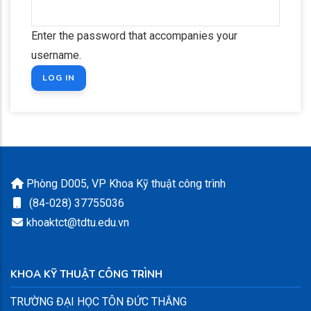
Enter the password that accompanies your
username.
Phòng D005, VP Khoa Kỹ thuật công trình
(84-028) 37755036
khoaktct@tdtu.edu.vn
KHOA KỸ THUẬT CÔNG TRÌNH
TRƯỜNG ĐẠI HỌC TÔN ĐỨC THẮNG