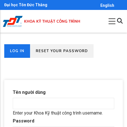
Skip
Đại học Tôn Đức Thắng
English
to
main
KHOA KỸ THUẬT CÔNG TRÌNH
content
(ACTIVE
LOG IN
RESET YOUR PASSWORD
Primary
TAB)
tabs
Tên người dùng
Enter your Khoa Kỹ thuật công trình username.
Password